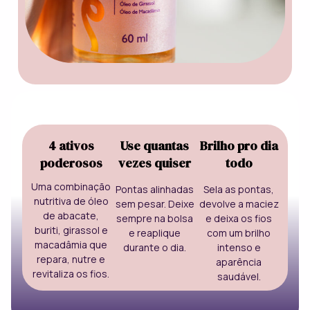
4 ativos
Use quantas
Brilho pro dia
poderosos
vezes quiser
todo
Uma combinação
Pontas alinhadas
Sela as pontas,
nutritiva de óleo
sem pesar. Deixe
devolve a maciez
de abacate,
sempre na bolsa
e deixa os fios
buriti, girassol e
e reaplique
com um brilho
macadâmia que
durante o dia.
intenso e
repara, nutre e
aparência
revitaliza os fios.
saudável.