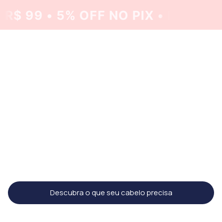
 99 • 5% OFF NO PIX • PARCELE 
Cabelos mais
saudáveis
começam com
os cuidados certos
Tratar os fios de acordo com o
que realmente precisam
Descubra o que seu cabelo precisa