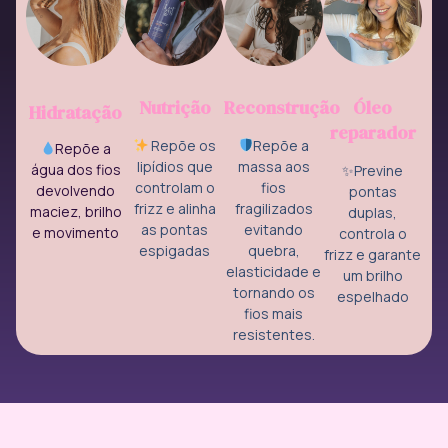
Nutrição
Reconstrução
Óleo
Hidratação
reparador
Repõe os
Repõe a
Repõe a
lipídios que
massa aos
água dos fios
✨Previne
controlam o
fios
devolvendo
pontas
frizz e alinha
fragilizados
maciez, brilho
duplas,
as pontas
evitando
e movimento
controla o
espigadas
quebra,
frizz e garante
elasticidade e
um brilho
tornando os
espelhado
fios mais
resistentes.