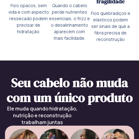
fragilidade
Fios opacos, sem
Quando o cabelo
vida e com aspecto
perde nutrientes
Fios quebradiços e
ressecado podem
essenciais, o frizz e
elásticos podem
precisar de
o desalinhamento
ser sinais de que a
hidratação.
aparecem com
fibra precisa de
mais facilidade.
reconstrução
Seu cabelo não muda
com um único produto
Ele muda quando hidratação,
nutrição e reconstrução
trabalham juntas